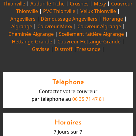
Thionville
|
Audun-le-Tiche
|
Crusnes
|
Mexy
|
Couvreur
Thionville
|
PVC Thionville
|
Velux Thionville
|
Angevillers
|
Démoussage Angevillers
|
Florange
|
Algrange
|
Couvreur Mexy
|
Couvreur Algrange
|
Cheminée Algrange
|
Scellement faîtière Algrange
|
Hettange-Grande
|
Couvreur Hettange-Grande
|
Gavisse
|
Distroff
|
Tressange
|
Téléphone
Contactez votre couvreur
par téléphone au
06 35 71 47 81
Horaires
7 Jours sur 7