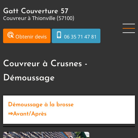
Aller
Gatt Couverture 57
au
Couvreur à Thionville (57100)
contenu
principal
ads_click
phone_iphone
Obtenir devis
06 35 71 47 81
Couvreur à Crusnes -
Démoussage
Démoussage à la brosse
⇒Avant/Après