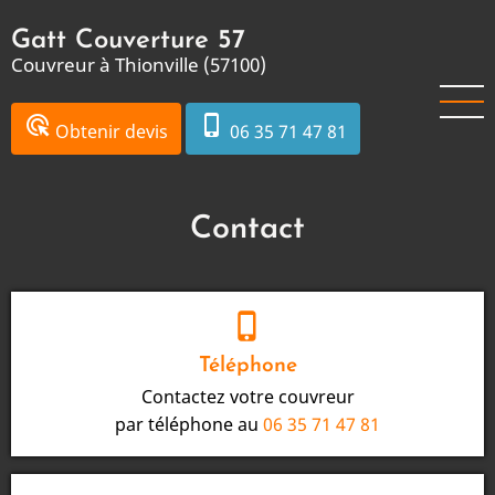
Aller
Gatt Couverture 57
au
Couvreur à Thionville (57100)
contenu
principal
ads_click
phone_iphone
Obtenir devis
06 35 71 47 81
Contact
phone_iphone
Téléphone
Contactez votre couvreur
par téléphone au
06 35 71 47 81